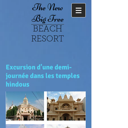
The New
Big Tree
BEACH
RESORT
Excursion d'une demi-
journée dans les temples
hindous