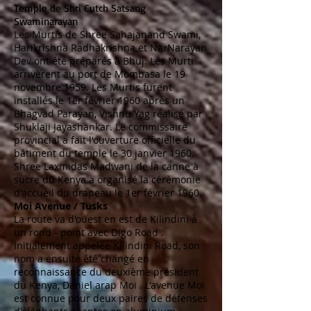
Temple de Shri Cutch Satsang
Swaminarayan
Les Murtis de Shree Sahajanand Swami,
Harikrishna Radhakrishna et NarNarayan
Dev ont été préparés à Bhuj. Les Murti
arrivèrent au port de Mombasa le 19
novembre 1959. Les Murtis furent
installés le 1er février 1960 après un
Bhagvad Parayan, Vishnu Yag réalisé par
Shuklaji Jayashankar. Le commissaire
provincial a fait l'ouverture officielle du
bâtiment du temple le 30 janvier 1960.
Shree Laxmidas Madwani de la canne à
sucre du Kenya a organisé la cérémonie
d'accueil du drapeau le 1er février 1960.
Moi Avenue / Tusks
La route va d'ouest en est de
Kilindini
à
un
rond
-
point
avec
Digo Road
.
Initialement appelée Kilindini Road, son
nom a ensuite été changé en
reconnaissance du deuxième président
du Kenya,
Daniel arap Moi
. L'avenue Moi
est connue pour deux paires de
défenses