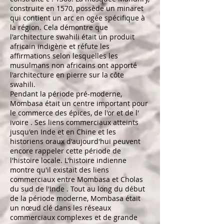
construite en 1570, possède un minaret
qui contient un arc en ogée spécifique à
la région. Cela démontre que
l'architecture swahili était un produit
africain indigène et réfute les
affirmations selon lesquelles les
musulmans non africains ont apporté
l'architecture en pierre sur la côte
swahili.
Pendant la période pré-moderne,
Mombasa était un centre important pour
le commerce des épices, de l'or et de l'
ivoire
. Ses liens commerciaux atteints
jusqu'en Inde et en Chine et les
historiens oraux d'aujourd'hui peuvent
encore rappeler cette période de
l'histoire locale. L'histoire indienne
montre qu'il existait des liens
commerciaux entre Mombasa et
Cholas
du
sud
de
l'Inde
. Tout au long du début
de la période moderne, Mombasa était
un nœud clé dans les réseaux
commerciaux complexes et de grande