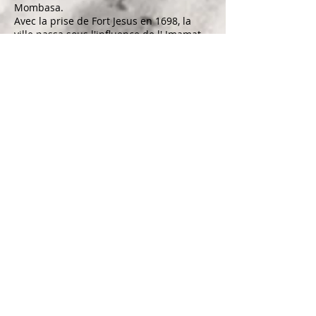
Mombasa.
Avec la
prise de Fort Jesus
en 1698, la
ville passa sous l'influence de l'
Imamat
d'Oman
, subordonné aux dirigeants
omanais sur l'île d'
Unguja
, provoquant
des rébellions locales régulières. Oman a
nommé trois gouverneurs consécutifs
(Wali en arabe,
Liwali
en
swahili
):
Mombasa est brièvement revenu à la
domination portugaise par le capitaine-
major Álvaro Caetano de Melo Castro (12
mars 1728-21 septembre 1729), puis
quatre nouveaux Omani Liwali jusqu'en
1746, lorsque le dernier d'entre eux l'a
rendu à nouveau indépendant (contesté
par Oman), comme le premier de ses
Sultans enregistrés.
Du 9 février 1824 au 25 juillet 1826, il y
eut un
protectorat
britannique
sur
Mombasa, représenté par des
gouverneurs. La domination omanaise a
été rétablie en 1826; sept liwalis où
nommé. Le 24 juin 1837, il a été
nominalement
annexé
par
Said bin