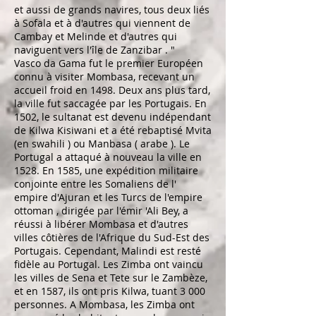
et aussi de grands navires, tous deux liés
à
Sofala
et à d'autres qui viennent de
Cambay
et
Melinde
et d'autres qui
naviguent vers l'île de
Zanzibar
. "
Vasco da Gama
fut le premier Européen
connu à visiter Mombasa, recevant un
accueil froid en 1498. Deux ans plus tard,
la ville fut saccagée par les Portugais. En
1502, le
sultanat
est devenu indépendant
de
Kilwa Kisiwani
et a été rebaptisé Mvita
(en
swahili
) ou Manbasa (
arabe
). Le
Portugal a attaqué à nouveau la ville en
1528. En 1585, une expédition militaire
conjointe entre les
Somaliens
de l'
empire d'Ajuran
et les Turcs de
l'empire
ottoman
, dirigée par l'émir 'Ali Bey, a
réussi à libérer Mombasa et d'autres
villes côtières de l'Afrique du Sud-Est des
Portugais. Cependant,
Malindi
est resté
fidèle au Portugal. Les Zimba ont vaincu
les villes de Sena et Tete sur le Zambèze,
et en 1587, ils ont pris Kilwa, tuant 3 000
personnes. A Mombasa, les Zimba ont