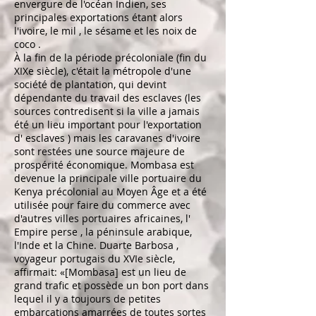
envergure de l'océan Indien, ses
principales exportations étant alors
l'ivoire, le
mil
, le
sésame
et les
noix de
coco
.
À la fin de la période précoloniale (fin du
XIXe siècle), c'était la métropole d'une
société de plantation, qui devint
dépendante du travail des esclaves (les
sources contredisent si la ville a jamais
été un lieu important pour l'exportation
d'
esclaves
) mais les caravanes d'ivoire
sont restées une source majeure de
prospérité économique. Mombasa est
devenue la principale ville portuaire du
Kenya précolonial au Moyen Âge et a été
utilisée pour faire du commerce avec
d'autres villes portuaires africaines, l'
Empire perse
, la péninsule arabique,
l'Inde et la Chine.
Duarte Barbosa
,
voyageur portugais du XVIe siècle,
affirmait: «[Mombasa] est un lieu de
grand trafic et possède un bon port dans
lequel il y a toujours de petites
embarcations amarrées de toutes sortes