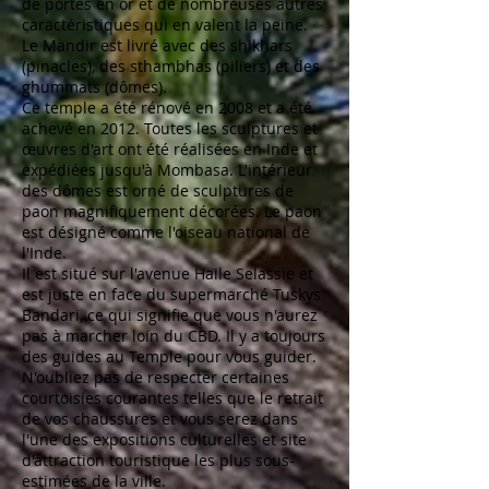
de portes en or et de nombreuses autres
caractéristiques qui en valent la peine.
Le Mandir est livré avec des shikhars
(pinacles), des sthambhas (piliers) et des
ghummats (dômes).
Ce temple a été rénové en 2008 et a été
achevé en 2012. Toutes les sculptures et
œuvres d'art ont été réalisées en Inde et
expédiées jusqu'à Mombasa. L'intérieur
des dômes est orné de sculptures de
paon magnifiquement décorées. Le paon
est désigné comme l'oiseau national de
l'Inde.
Il est situé sur l'avenue Haile Selassie et
est juste en face du supermarché Tuskys
Bandari, ce qui signifie que vous n'aurez
pas à marcher loin du CBD. Il y a toujours
des guides au Temple pour vous guider.
N'oubliez pas de respecter certaines
courtoisies courantes telles que le retrait
de vos chaussures et vous serez dans
l'une des expositions culturelles et site
d'attraction touristique les plus sous-
estimées de la ville.