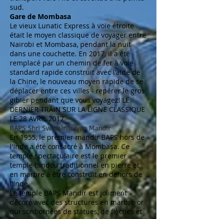
sud.
Gare de Mombasa
Le vieux Lunatic Express à voie étroite
était le moyen classique de voyager entre
Nairobi et Mombasa, pendant la nuit
dans une couchette. En 2017, il a été
remplacé par un chemin de fer à voie
standard rapide construit avec l'aide de
la Chine, le nouveau moyen rapide de se
déplacer entre ces villes - repérer le gros
gibier pendant que vous voyagez! LE
DERNIER TRAIN SUR LA LIGNE CLASSIQUE
LE 28 AVRIL 2017
BAPS Shri Swaminarayan Mandir
En 1955, le premier mandir BAPS hors de
l'Inde a été consacré à Mombasa. Ce
temple spectaculaire est le premier
temple hindou traditionnel en pierre et
en marbre à être construit en dehors de
l'Inde.
Le temple BAPS Mandir est joliment
décoré avec des structures en marbre or
qui sont ornées de statues, de flèches et