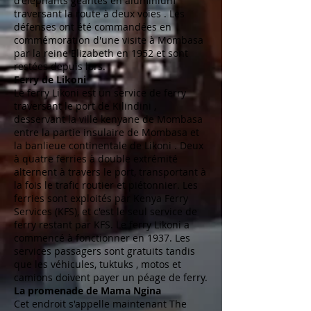
d'éléphants
géantes en
aluminium
traversant la
route à deux voies
. Les
défenses ont été commandées en
commémoration d'une visite à Mombasa
par la
reine Elizabeth
en 1952 et sont
restées depuis lors.
Ferry de Likoni
Le ferry Likoni est un service de ferry
traversant le
port de Kilindini
,
desservant la ville
kenyane
de
Mombasa
entre la partie
insulaire de
Mombasa et
la
banlieue
continentale de
Likoni
. Deux
à quatre
ferries à double extrémité
alternent à travers le port, transportant à
la fois le trafic routier et piétonnier. Les
ferries sont exploités par Kenya Ferry
Services (KFS), et c'est le seul service de
ferry restant par KFS. Le ferry Likoni a
commencé à fonctionner en 1937. Les
services passagers sont gratuits tandis
que les véhicules,
tuktuks
, motos et
camions doivent payer un péage de ferry.
La promenade de Mama Ngina
Cet endroit s'appelle maintenant The