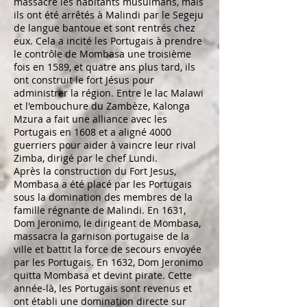
massacré les habitants musulmans, mais
ils ont été arrêtés à Malindi par le Segeju
de langue bantoue et sont rentrés chez
eux. Cela a incité les Portugais à prendre
le contrôle de Mombasa une troisième
fois en 1589, et quatre ans plus tard, ils
ont construit le fort Jésus pour
administrer la région. Entre le lac Malawi
et l'embouchure du Zambèze, Kalonga
Mzura a fait une alliance avec les
Portugais en 1608 et a aligné 4000
guerriers pour aider à vaincre leur rival
Zimba, dirigé par le chef Lundi.
Après la construction du Fort Jesus,
Mombasa a été placé par les Portugais
sous la domination des membres de la
famille régnante de Malindi. En 1631,
Dom Jeronimo, le dirigeant de Mombasa,
massacra la garnison portugaise de la
ville et battit la force de secours envoyée
par les Portugais. En 1632, Dom Jeronimo
quitta Mombasa et devint pirate. Cette
année-là, les Portugais sont revenus et
ont établi une domination directe sur