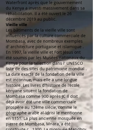
Waterfront après que le gouvernement
du Kenya a investi massivement dans sa
réhabilitation. Il a été ouvert le 26
décembre 2019 au public.
Vieille ville
Les bâtiments de la vieille ville sont
influencés par la culture commerciale de
Mombasa, avec de nombreux exemples
d'
architecture
portugaise
et
islamique
.
En 1997, la vieille ville et
Fort Jésus
ont
été soumis par les
Musées nationaux du
Kenya
pour la sélection dans l'
UNESCO
liste de des
sites
du
patrimoine mondial
.
La date exacte de la fondation de la ville
est inconnue, mais elle a une longue
histoire. Les livres d'histoire de l'école
kényane situent la fondation de
Mombasa comme 900 après JC Il doit
déjà avoir été une ville commerciale
prospère au 12ème siècle, comme le
géographe arabe
al-Idrisi le
mentionne
en 1151. La plus ancienne mosquée en
pierre de Mombasa, Mnara, a été
construite c . 1300. La mosquée Mandhry,